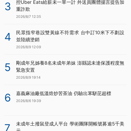
控Uber Eats給薪未一單一計 外送員團體揚言提告加
3
重詐欺
2026/8/7 12:35
民眾指窄巷設雙黃線不符需求 台中訂10米下不劃設
4
並陸續塗銷
2026/8/9 12:09
剛成年兄姊養8名未成年弟妹 澎縣認未達保護程度無
5
緊急安置
2026/8/9 19:14
嘉義麻油廠低溫焙炒苦茶油 仍驗出苯駢芘超標
6
2026/8/6 19:39
未成年土撥鼠登成人平台 學術團隊開帳號募逾5千美
7
元