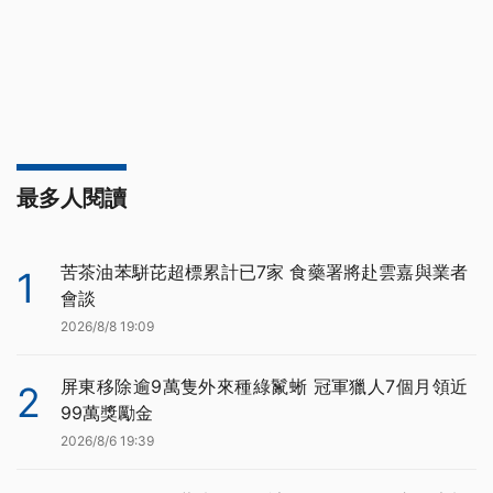
最多人閱讀
苦茶油苯駢芘超標累計已7家 食藥署將赴雲嘉與業者
1
會談
2026/8/8 19:09
屏東移除逾9萬隻外來種綠鬣蜥 冠軍獵人7個月領近
2
99萬獎勵金
2026/8/6 19:39