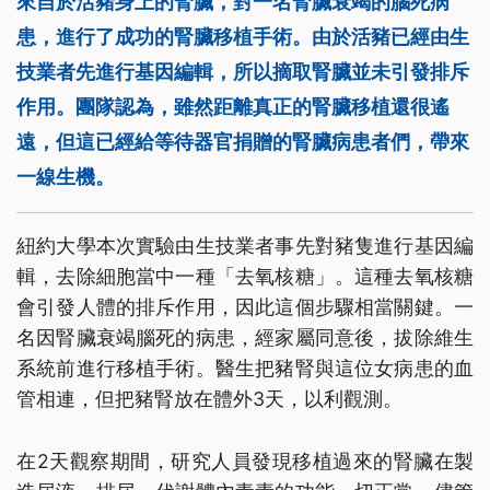
來自於活豬身上的腎臟，對一名腎臟衰竭的腦死病
患，進行了成功的腎臟移植手術。由於活豬已經由生
技業者先進行基因編輯，所以摘取腎臟並未引發排斥
作用。團隊認為，雖然距離真正的腎臟移植還很遙
遠，但這已經給等待器官捐贈的腎臟病患者們，帶來
一線生機。
紐約大學本次實驗由生技業者事先對豬隻進行基因編
輯，去除細胞當中一種「去氧核糖」。這種去氧核糖
會引發人體的排斥作用，因此這個步驟相當關鍵。一
名因腎臟衰竭腦死的病患，經家屬同意後，拔除維生
系統前進行移植手術。醫生把豬腎與這位女病患的血
管相連，但把豬腎放在體外3天，以利觀測。
在2天觀察期間，研究人員發現移植過來的腎臟在製