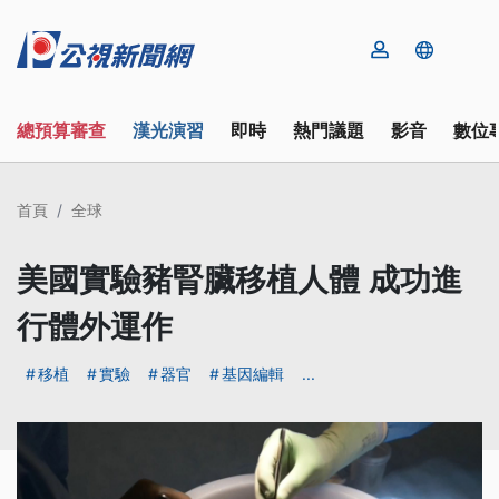
總預算審查
漢光演習
即時
熱門議題
影音
數位
首頁
全球
美國實驗豬腎臟移植人體 成功進
行體外運作
移植
實驗
器官
基因編輯
...