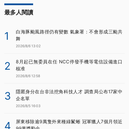
最多人閱讀
白海豚颱風路徑仍有變數 氣象署：不會形成三颱共
1
舞
2026/8/6 13:02
8月起已無委員在任 NCC停發手機等電信設備進口
2
核准
2026/8/6 12:58
隱匿身分在台非法挖角科技人才 調查局公布17家中
3
企名單
2026/8/5 16:03
屏東移除逾9萬隻外來種綠鬣蜥 冠軍獵人7個月領近
4
99萬獎勵金