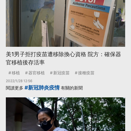
美1男子拒打疫苗遭移除換心資格 院方：確保器
官移植後存活率
移植
器官移植
新冠疫苗
接種疫苗
2022/1/28 12:56
#新冠肺炎疫情
閱讀更多
有關的新聞