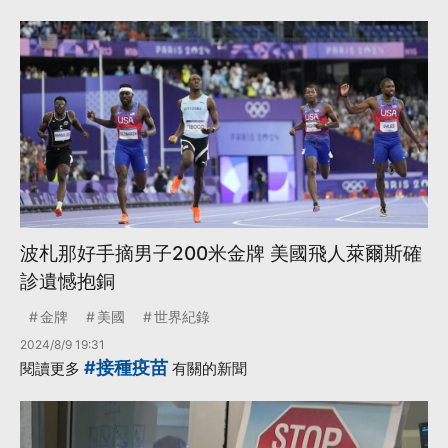
波札那好手摘男子200米金牌 美國飛人萊爾斯確
診遺憾抱銅
金牌
美國
世界紀錄
2024/8/9 19:31
#接種疫苗
閱讀更多
有關的新聞