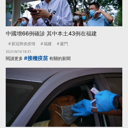
中國增66例確診 其中本土43例在福建
新冠肺炎疫情
福建
廈門
2021/9/19 19:31
#接種疫苗
閱讀更多
有關的新聞