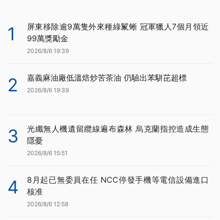
屏東移除逾9萬隻外來種綠鬣蜥 冠軍獵人7個月領近
1
99萬獎勵金
2026/8/6 19:39
嘉義麻油廠低溫焙炒苦茶油 仍驗出苯駢芘超標
2
2026/8/6 19:39
光纖無人機遺留纜線遍布森林 烏克蘭指控造成生態
3
隱憂
2026/8/6 15:51
8月起已無委員在任 NCC停發手機等電信設備進口
4
核准
2026/8/6 12:58