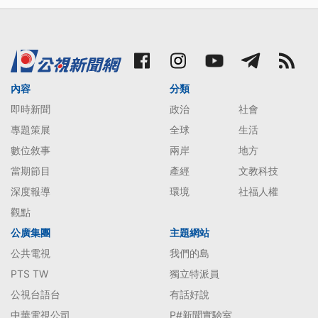
內容
分類
即時新聞
政治
社會
專題策展
全球
生活
數位敘事
兩岸
地方
當期節目
產經
文教科技
深度報導
環境
社福人權
觀點
公廣集團
主題網站
公共電視
我們的島
PTS TW
獨立特派員
公視台語台
有話好說
中華電視公司
P#新聞實驗室