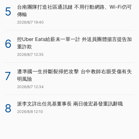
台南團隊打造社區通訊鏈 不用行動網路、Wi-Fi仍可
5
傳輸
2026/8/7 19:40
控Uber Eats給薪未一單一計 外送員團體揚言提告加
6
重詐欺
2026/8/7 12:35
遭準國一生持斷裂掃把攻擊 台中教師右眼受傷有失
7
明風險
2026/8/7 12:34
派李文詳出任兆基董事長 兩日後宏碁發重訊辭職
8
2026/8/8 12:10