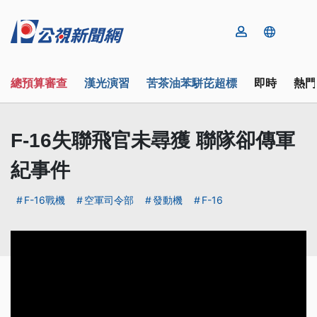
總預算審查
漢光演習
苦茶油苯駢芘超標
即時
熱門
F-16失聯飛官未尋獲 聯隊卻傳軍
紀事件
F-16戰機
空軍司令部
發動機
F-16