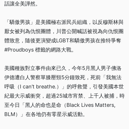
話讓全美譁然。
「驕傲男孩」是美國極右派民兵組織，以反穆斯林與
厭女被列為仇恨團體，川普公開喊話被視為向仇恨團
體致意，隨後更演變成LGBT和驕傲男孩在推特爭奪
#Proudboys 標籤的網路大戰。
美國種族對立事件由來已久，今年5月黑人男子佛洛
伊德遭白人警察單膝壓頸5分鐘致死，死前「我無法
呼吸（I can’t breathe.）」的呼救聲，引發美國本世
紀最大示威衝突，超過25城市宵禁、上千人被捕，時
至今日「黑人的命也是命（Black Lives Matters,
BLM）」在各地仍有零星示威活動。