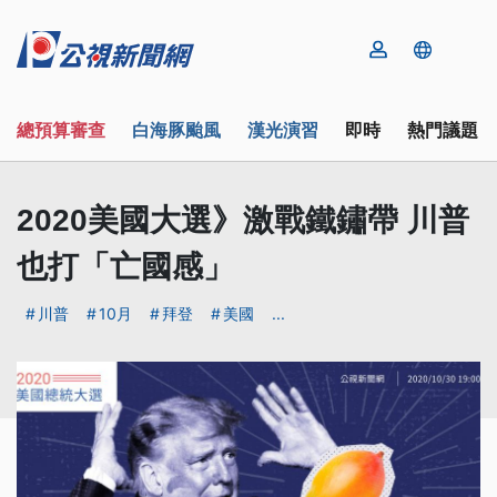
總預算審查
白海豚颱風
漢光演習
即時
熱門議題
2020美國大選》激戰鐵鏽帶 川普
也打「亡國感」
川普
10月
拜登
美國
...