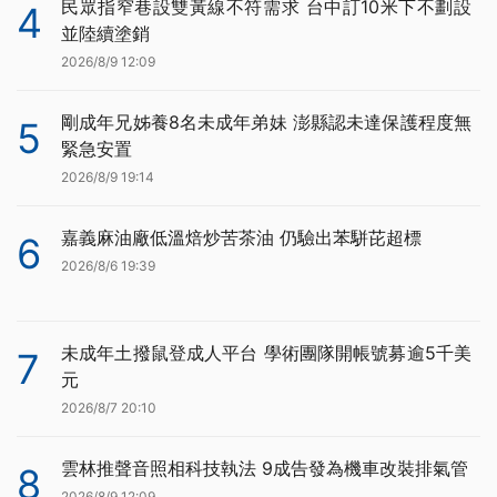
民眾指窄巷設雙黃線不符需求 台中訂10米下不劃設
4
並陸續塗銷
2026/8/9 12:09
剛成年兄姊養8名未成年弟妹 澎縣認未達保護程度無
5
緊急安置
2026/8/9 19:14
嘉義麻油廠低溫焙炒苦茶油 仍驗出苯駢芘超標
6
2026/8/6 19:39
未成年土撥鼠登成人平台 學術團隊開帳號募逾5千美
7
元
2026/8/7 20:10
雲林推聲音照相科技執法 9成告發為機車改裝排氣管
8
2026/8/9 12:09