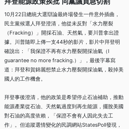
拜登能源政策挨批 同黨議員急切割
10月22日總統大選辯論最終場發生一件意外插曲，
民主黨候選人拜登澄清，他從未反對「水力壓裂
（Fracking）」開採石油、天然氣，要川普拿出證
據。川普隨即上傳一支44秒的影片，影片中拜登明
確說出：「我保證不再有水力壓裂開採油氣（I
guarantee no more fracking.）」，最後字幕寫
道：拜登和賀錦麗想禁止水力壓裂開採油氣，殺掉美
國人的工作機會。
拜登事後澄清，他的政策是希望停止石油補助，推動
能源產業從石油、天然氣過度到再生能源，擺脫美國
對石油的高度依賴，「保證不會有人因此失去工
作」。但追蹤選情變化的民調網站StatesPoll發現，