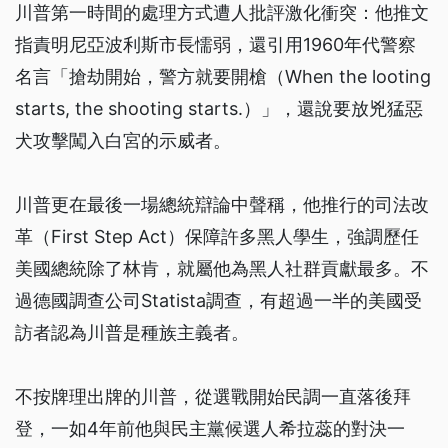
川普第一時間的處理方式遭人批評激化衝突：他推文
指責明尼亞波利斯市長懦弱，還引用1960年代警察
名言「搶劫開始，警方就要開槍（When the looting
starts, the shooting starts.）」，還說要放兇猛惡
犬攻擊闖入白宮的示威者。
川普更在最後一場總統辯論中聲稱，他推行的司法改
革（First Step Act）保障許多黑人學生，強調歷任
美國總統除了林肯，就屬他為黑人社群貢獻最多。不
過德國調查公司Statista調查，有超過一半的美國受
訪者認為川普是種族主義者。
不按牌理出牌的川普，從選戰開始民調一直落後拜
登，一如4年前他與民主黨候選人希拉蕊的對決一