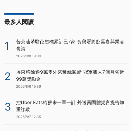
最多人閱讀
苦茶油苯駢芘超標累計已7家 食藥署將赴雲嘉與業者
1
會談
2026/8/8 19:09
屏東移除逾9萬隻外來種綠鬣蜥 冠軍獵人7個月領近
2
99萬獎勵金
2026/8/6 19:39
控Uber Eats給薪未一單一計 外送員團體揚言提告加
3
重詐欺
2026/8/7 12:35