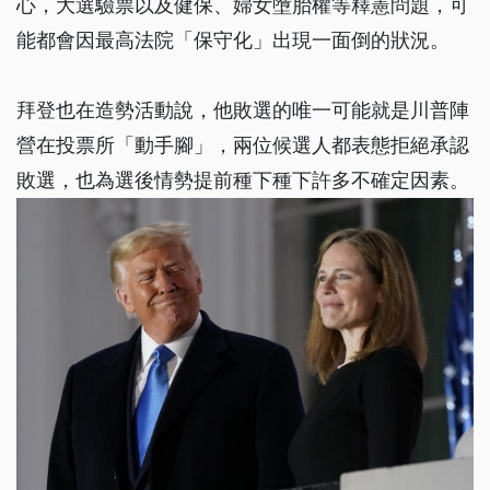
心，大選驗票以及健保、婦女墮胎權等釋憲問題，可
能都會因最高法院「保守化」出現一面倒的狀況。
拜登也在造勢活動說，他敗選的唯一可能就是川普陣
營在投票所「動手腳」，兩位候選人都表態拒絕承認
敗選，也為選後情勢提前種下種下許多不確定因素。