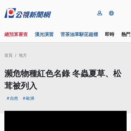
總預算審查
漢光演習
苦茶油苯駢芘超標
即時
熱門
首頁
地方
瀕危物種紅色名錄 冬蟲夏草、松
茸被列入
自然
歐洲