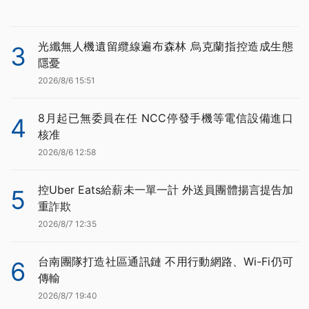
光纖無人機遺留纜線遍布森林 烏克蘭指控造成生態
3
隱憂
2026/8/6 15:51
8月起已無委員在任 NCC停發手機等電信設備進口
4
核准
2026/8/6 12:58
控Uber Eats給薪未一單一計 外送員團體揚言提告加
5
重詐欺
2026/8/7 12:35
台南團隊打造社區通訊鏈 不用行動網路、Wi-Fi仍可
6
傳輸
2026/8/7 19:40