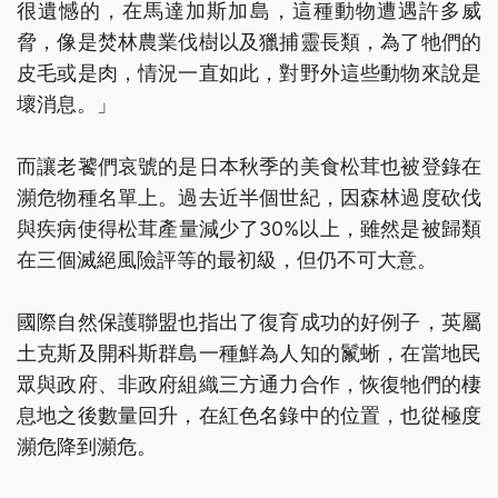
很遺憾的，在馬達加斯加島，這種動物遭遇許多威
脅，像是焚林農業伐樹以及獵捕靈長類，為了牠們的
皮毛或是肉，情況一直如此，對野外這些動物來說是
壞消息。」
而讓老饕們哀號的是日本秋季的美食松茸也被登錄在
瀕危物種名單上。過去近半個世紀，因森林過度砍伐
與疾病使得松茸產量減少了30%以上，雖然是被歸類
在三個滅絕風險評等的最初級，但仍不可大意。
國際自然保護聯盟也指出了復育成功的好例子，英屬
土克斯及開科斯群島一種鮮為人知的鬣蜥，在當地民
眾與政府、非政府組織三方通力合作，恢復牠們的棲
息地之後數量回升，在紅色名錄中的位置，也從極度
瀕危降到瀕危。