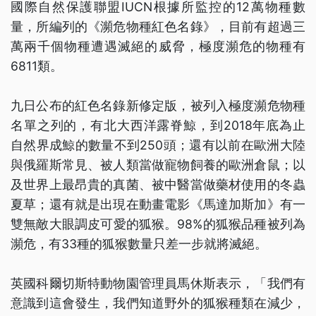
國際自然保護聯盟IUCN根據所監控的12萬物種數
量，所編列的《瀕危物種紅色名錄》，目前有超過三
萬兩千個物種遭遇滅絕的威脅，極度瀕危的物種有
6811類。
九日公布的紅色名錄新修定版，被列入極度瀕危物種
名單之列的，有北大西洋露脊鯨，到2018年底為止
自然界成鯨的數量不到250頭；還有以前在歐洲大陸
與俄羅斯常見、被人類當做寵物飼養的歐洲倉鼠；以
及世界上最昂貴的真菌、被中醫當做藥材使用的冬蟲
夏草；還有就是出現在動畫電影《馬達加斯加》有一
雙無敵大眼調皮可愛的狐猴。98%的狐猴品種被列為
瀕危，有33種的狐猴數量只差一步就將滅絕。
英國科爾切斯特動物園管理員馬休斯表示，「我們有
意識到這會發生，我們知道野外的狐猴種類在減少，