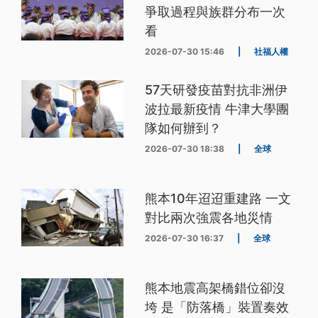
爭取過程與族群分布一次
看
2026-07-30 15:46
|
社福人權
57天研發疫苗對抗非洲伊
波拉最新疫情 牛津大學團
隊如何辦到？
2026-07-30 18:38
|
全球
熊本10年迢迢重建路 一文
對比兩次強震各地災情
2026-07-30 16:37
|
全球
熊本地震高架橋錯位卻沒
垮 是「防落橋」裝置奏效