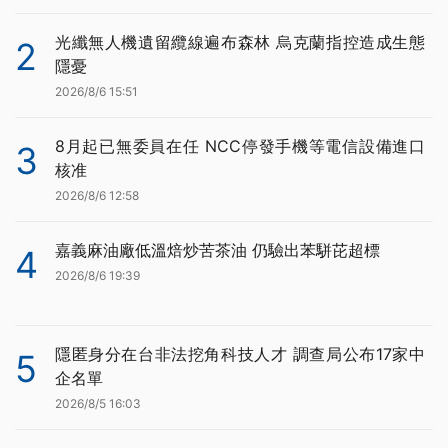
光纖無人機遺留纜線遍布森林 烏克蘭指控造成生態
2
隱憂
2026/8/6 15:51
8月起已無委員在任 NCC停發手機等電信設備進口
3
核准
2026/8/6 12:58
嘉義麻油廠低溫焙炒苦茶油 仍驗出苯駢芘超標
4
2026/8/6 19:39
隱匿身分在台非法挖角科技人才 調查局公布17家中
5
企名單
2026/8/5 16:03