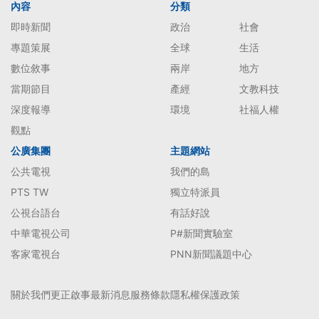
內容
分類
即時新聞
政治
社會
專題策展
全球
生活
數位敘事
兩岸
地方
當期節目
產經
文教科技
深度報導
環境
社福人權
觀點
公廣集團
主題網站
公共電視
我們的島
PTS TW
獨立特派員
公視台語台
有話好說
中華電視公司
P#新聞實驗室
客家電視台
PNN新聞議題中心
關於我們
更正啟事
最新消息
服務條款
隱私權保護政策