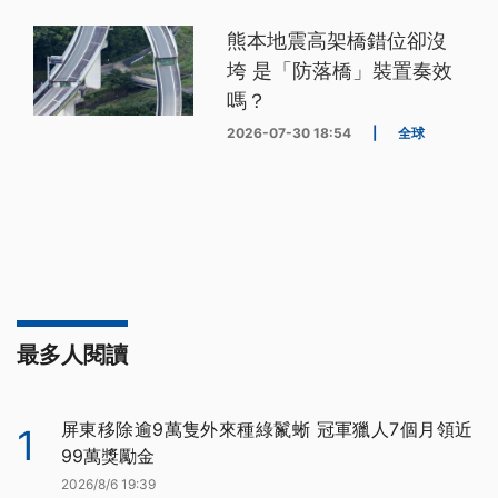
熊本地震高架橋錯位卻沒
垮 是「防落橋」裝置奏效
嗎？
2026-07-30 18:54
|
全球
最多人閱讀
屏東移除逾9萬隻外來種綠鬣蜥 冠軍獵人7個月領近
1
99萬獎勵金
2026/8/6 19:39