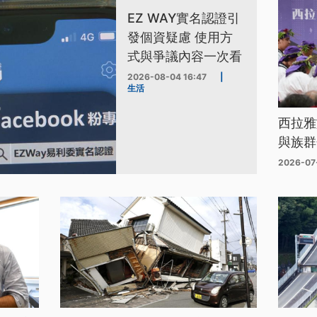
EZ WAY實名認證引
發個資疑慮 使用方
式與爭議內容一次看
2026-08-04 16:47
|
生活
西拉雅
與族群
2026-07