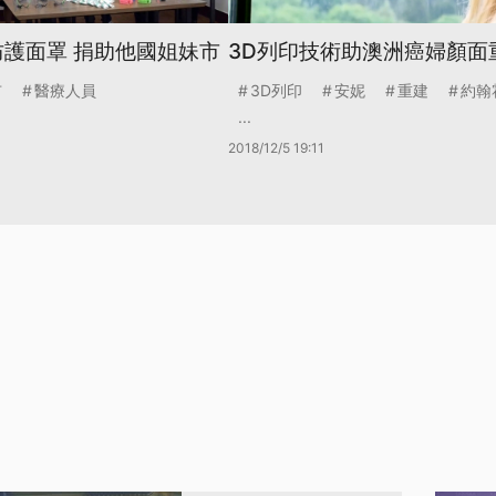
防護面罩 捐助他國姐妹市
3D列印技術助澳洲癌婦顏面
市
醫療人員
3D列印
安妮
重建
約翰
...
2018/12/5 19:11