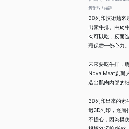
黃韻玲 / 編譯
3D列印技術越來
出素牛排。由於
肉可以吃，反而
環保盡一份心力
未來要吃牛排，
Nova Mea
造出肌肉內部的
3D列印出來的
過3D列印，逐
不擔心，因為模
根據3D列印策