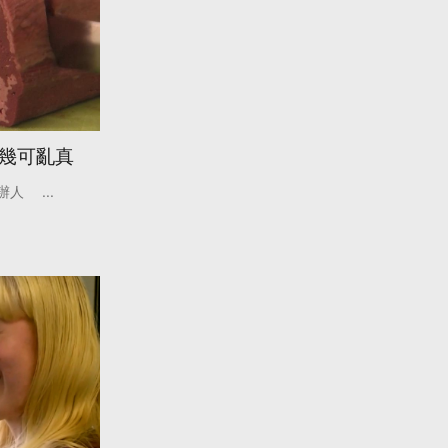
勻幾可亂真
辦人
...