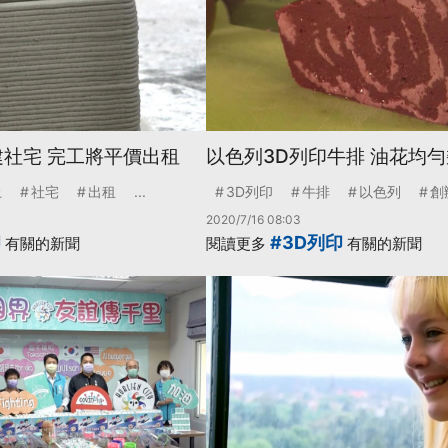
建社宅 完工將平價出租
以色列3D列印牛排 油花均
土
社宅
出租
...
3D列印
牛排
以色列
創
2020/7/16 08:03
印
#3D列印
有關的新聞
閱讀更多
有關的新聞