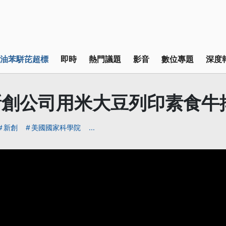
油苯駢芘超標
即時
熱門議題
影音
數位專題
深度
新創公司用米大豆列印素食牛
新創
美國國家科學院
...