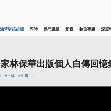
油苯駢芘超標
即時
熱門議題
影音
數位專題
深度
論家林保華出版個人自傳回憶
傳
出版
中國
...