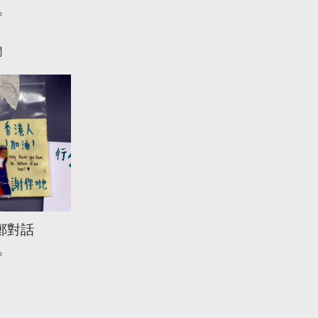
中
聞
鄭對話
中