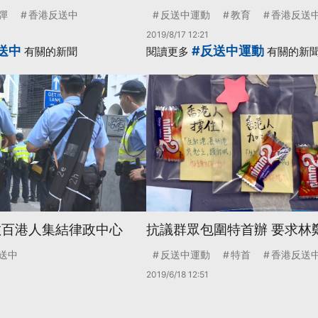
彈
香港反送中
反送中運動
教育
香港反送
2019/8/17 12:21
送中
#反送中運動
有關的新聞
閱讀更多
有關的新
數百港人集結律政中心
抗議群眾包圍特首辦 要求林
送中
反送中運動
特首
香港反送
2019/6/18 12:51