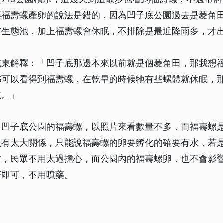
讓福壽螺產卵的說法是錯的，因為凹子底公園過去是菱角
有生態池，加上福壽螺會休眠，不排除是最近降雨多，才
志東解釋：「凹子底那邊本來以前就是個菱角田，那我想
都可以看得到福壽螺，在乾旱的時候牠有些螺體就休眠，
殖。」
，凹子底公園的福壽螺，以照片來看數量不多，而福壽螺
沒有太大關係，只能說福壽螺的卵要孵化的確要有水，若
亡，民眾不用太過擔心，而公園內的福壽螺卵，也不會影
碎即可，不用噴藥。