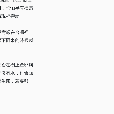
田，恐怕早有福壽
出現福壽螺。
福壽螺在台灣裡
那下雨來的時候就
是否在樹上產卵與
是沒有水，也會無
響生態，若要移