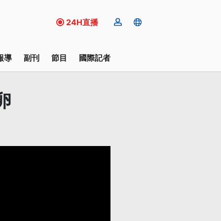
24H直播
報導
副刊
節目
國際記者
卵