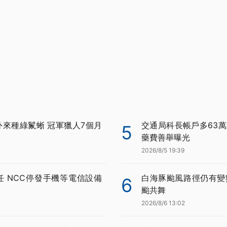
外來種綠鬣蜥 冠軍獵人7個月
交通局科長帳戶多63萬
5
藥費善舉曝光
2026/8/5 19:39
任 NCC停發手機等電信設備
白海豚颱風路徑仍有變
6
颱共舞
2026/8/6 13:02