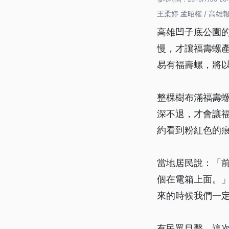
王柔婷 孟昭權 / 高雄
高雄凹子底公園
慢，才讓福壽螺
易有福壽螺，將
整棵樹布滿福壽螺
深不退，才會讓
約看到粉紅色的
當地居民說：「
個在電箱上面。
來的時候我們一
有民眾目擊，這次