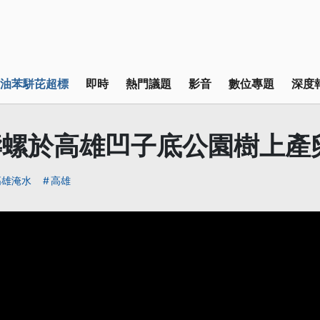
油苯駢芘超標
即時
熱門議題
影音
數位專題
深度
壽螺於高雄凹子底公園樹上產
高雄淹水
高雄