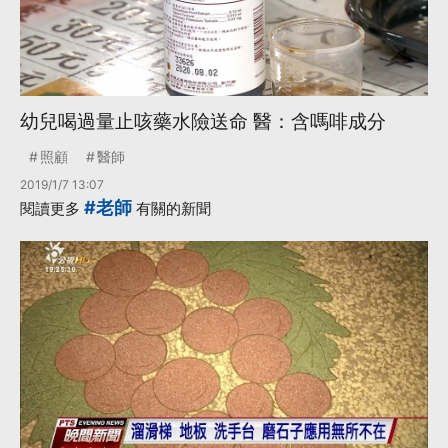
幼兒喝過量止咳藥水險送命 醫：含嗎啡成分
照顧
醫師
2019/1/7 13:07
#老師
閱讀更多
有關的新聞