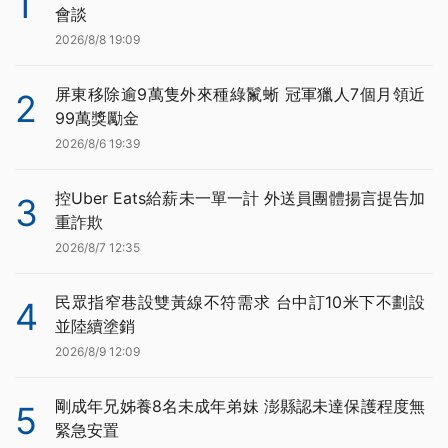
1
會談
2026/8/8 19:09
屏東移除逾9萬隻外來種綠鬣蜥 冠軍獵人7個月領近
2
99萬獎勵金
2026/8/6 19:39
控Uber Eats給薪未一單一計 外送員團體揚言提告加
3
重詐欺
2026/8/7 12:35
民眾指窄巷設雙黃線不符需求 台中訂10米下不劃設
4
並陸續塗銷
2026/8/9 12:09
剛成年兄姊養8名未成年弟妹 澎縣認未達保護程度無
5
緊急安置