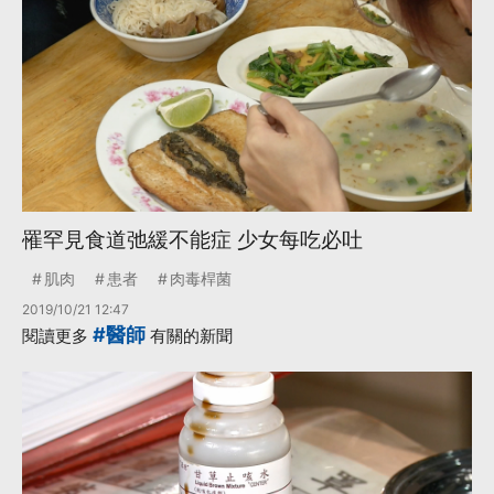
罹罕見食道弛緩不能症 少女每吃必吐
肌肉
患者
肉毒桿菌
2019/10/21 12:47
#醫師
閱讀更多
有關的新聞