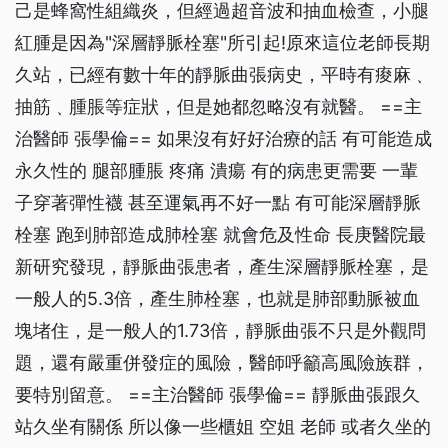
己是蜂窩性組織炎，但經過超音波和抽血檢查，小腿
紅腫是因為"深層靜脈栓塞"所引起!原來這位老師長期
久站，已經有數十年的靜脈曲張病史，平時有痠麻﹑
抽筋﹑腫脹等症狀，但是她都忽略沒有就醫。 ==主
治醫師 張學倫== 如果沒有好好治療的話 有可能造成
永久性的 腿部腫脹 疼痛 潰瘍 有的病患更需要 一輩
子穿著彈性襪 甚至運氣再不好一點 有可能深層靜脈
栓塞 跑到肺部造成肺栓塞 就會危及性命 長庚醫院最
新研究發現，靜脈曲張患者，產生深層靜脈栓塞，是
一般人的5.3倍，產生肺栓塞，也就是肺部動脈被血
塊堵住，是一般人的1.73倍，靜脈曲張不只是外觀問
題，還有嚴重併發症的風險，醫師呼籲高風險族群，
要特別留意。 ==主治醫師 張學倫== 靜脈曲張跟久
站久坐有關係 所以像一些櫃姐 空姐 老師 或者久坐的