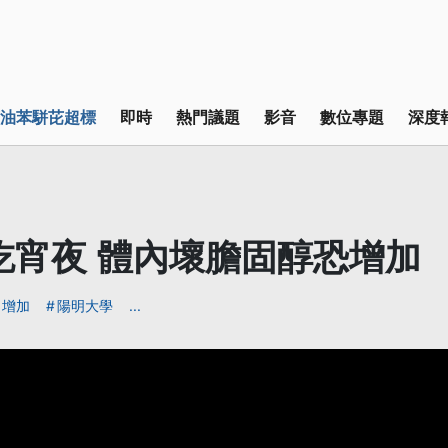
油苯駢芘超標
即時
熱門議題
影音
數位專題
深度
吃宵夜 體內壞膽固醇恐增加
增加
陽明大學
...