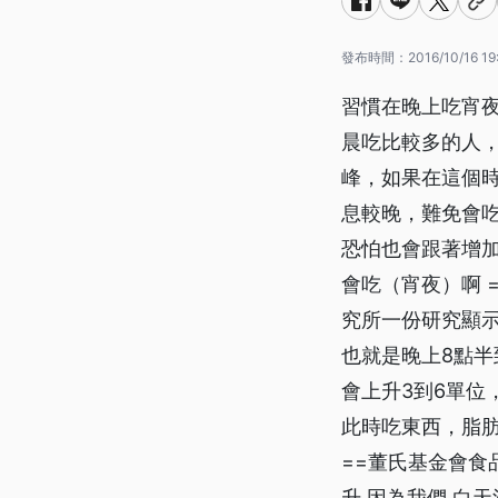
發布時間：
2016/10/16 19
習慣在晚上吃宵
晨吃比較多的人，
峰，如果在這個
息較晚，難免會
恐怕也會跟著增加
會吃（宵夜）啊 
究所一份研究顯
也就是晚上8點
會上升3到6單位
此時吃東西，脂
==董氏基金會食
升 因為我們 白