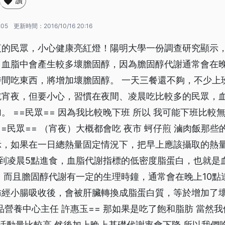
讚
:05
更新時間：
2016/10/16 20:16
夜的民眾，小心健康亮紅燈！陽明大學一份調查研究顯示
血脂中會產生較多壞膽固醇，因為膽固醇代謝通常會在晚
時間吃東西，將增加壞膽固醇。 一天三餐還不夠，不少上
吃宵夜，但要小心，習慣在夜間、凌晨吃比較多的民眾，
。 ==民眾== 因為我比較晚下班 所以 我可能下班比較
==民眾== （宵夜）大概都會吃 夜市 蚵仔煎 滷肉飯那些
示，如果在一日總熱量固定情況下，把早上應該攝取的熱
半到凌晨5點進食，血脂代謝指標的低密度脂蛋白，也就是
，而且膽固醇代謝有一定的生理時鐘，通常會在晚上10點
肪經小腸吸收後，會被肝臟轉換成脂蛋白質，等於增加了
品營養中心主任 許惠玉== 那如果是吃了飽和脂肪 當然
天活動量比較高 然後加上晚上基礎代謝率會下降 所以我們