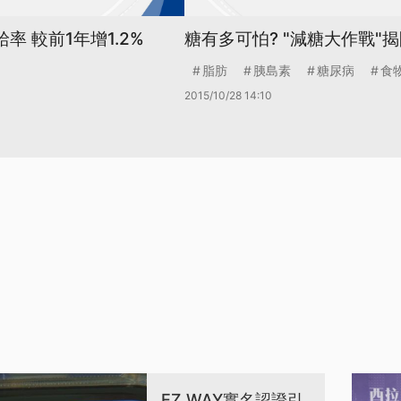
率 較前1年增1.2%
糖有多可怕? "減糖大作戰"揭
脂肪
胰島素
糖尿病
食
2015/10/28 14:10
EZ WAY實名認證引