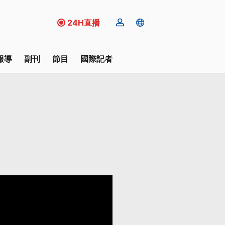
24H直播
報導
副刊
節目
國際記者