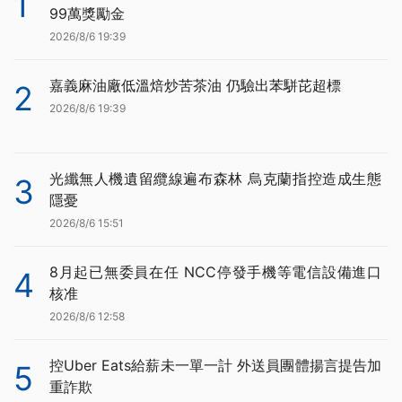
1
99萬獎勵金
2026/8/6 19:39
嘉義麻油廠低溫焙炒苦茶油 仍驗出苯駢芘超標
2
2026/8/6 19:39
光纖無人機遺留纜線遍布森林 烏克蘭指控造成生態
3
隱憂
2026/8/6 15:51
8月起已無委員在任 NCC停發手機等電信設備進口
4
核准
2026/8/6 12:58
控Uber Eats給薪未一單一計 外送員團體揚言提告加
5
重詐欺