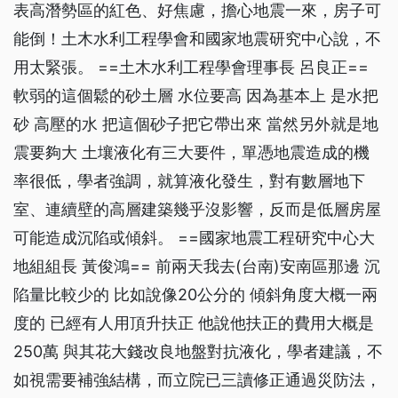
表高潛勢區的紅色、好焦慮，擔心地震一來，房子可
能倒！土木水利工程學會和國家地震研究中心說，不
用太緊張。 ==土木水利工程學會理事長 呂良正==
軟弱的這個鬆的砂土層 水位要高 因為基本上 是水把
砂 高壓的水 把這個砂子把它帶出來 當然另外就是地
震要夠大 土壤液化有三大要件，單憑地震造成的機
率很低，學者強調，就算液化發生，對有數層地下
室、連續壁的高層建築幾乎沒影響，反而是低層房屋
可能造成沉陷或傾斜。 ==國家地震工程研究中心大
地組組長 黃俊鴻== 前兩天我去(台南)安南區那邊 沉
陷量比較少的 比如說像20公分的 傾斜角度大概一兩
度的 已經有人用頂升扶正 他說他扶正的費用大概是
250萬 與其花大錢改良地盤對抗液化，學者建議，不
如視需要補強結構，而立院已三讀修正通過災防法，