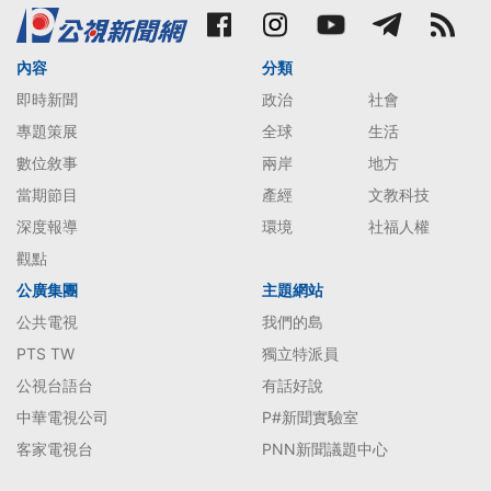
內容
分類
即時新聞
政治
社會
專題策展
全球
生活
數位敘事
兩岸
地方
當期節目
產經
文教科技
深度報導
環境
社福人權
觀點
公廣集團
主題網站
公共電視
我們的島
PTS TW
獨立特派員
公視台語台
有話好說
中華電視公司
P#新聞實驗室
客家電視台
PNN新聞議題中心